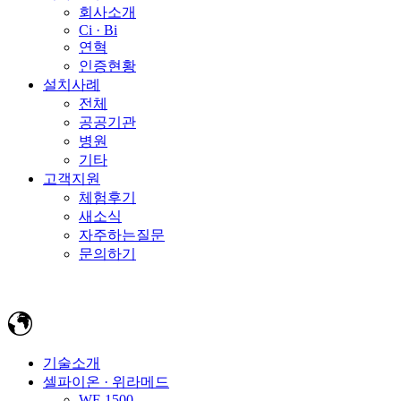
회사소개
Ci · Bi
연혁
인증현황
설치사례
전체
공공기관
병원
기타
고객지원
체험후기
새소식
자주하는질문
문의하기
기술소개
셀파이온 · 위라메드
WF-1500